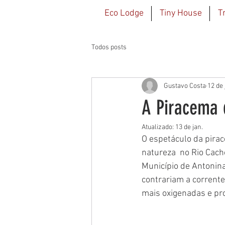
Eco Lodge
Tiny House
T
Todos posts
Gustavo Costa
12 de 
A Piracema 
Atualizado:
13 de jan.
O espetáculo da pira
natureza  no Rio Cacho
Município de Antonin
contrariam a corrente
mais oxigenadas e pro