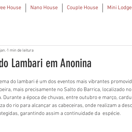
ree House
Nano House
Couple House
Mini Lodge
jan.
1 min de leitura
do Lambari em Anonina
cema do lambari é um dos eventos mais vibrantes promovid
eira, mais precisamente no Salto do Barrica, localizado no B
a. Durante a época de chuvas, entre outubro e março, car
za do rio para alcançar as cabeceiras, onde realizam a des
tegidas, garantindo assim a continuidade da  espécie.