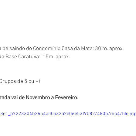
à pé saindo do Condomínio Casa da Mata: 30 m. aprox.
da Base Caratuva:  15m. aprox.
 (Grupos de 5 ou +)
rada vai de Novembro a Fevereiro.
/3663e1_b7223304b26b4a50a32a2e06e53f9082/480p/mp4/file.m