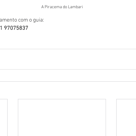
A Piracema do Lambari
tamento com o guia:
41 97075837