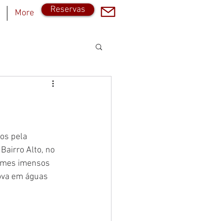
Reservas
More
Login
os pela 
airro Alto, no  
dumes imensos 
ova em águas 