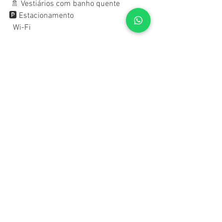
 🚿 Vestiários com banho quente 
🅿️ Estacionamento 
  Wi-Fi 
- Para reservar falar direto com o 
operador -
Gusso Turismo
 (41) 98459-6825
------------------------
ANTONINA ADVENTURE 
+55 41 9772-9457
-----------------------